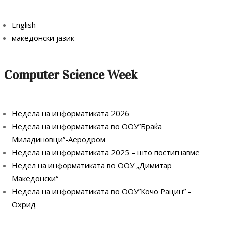
English
македонски јазик
Computer Science Week
Недела на информатиката 2026
Недела на информатиката во ООУ”Браќа
Миладиновци”-Аеродром
Недела на информатиката 2025 – што постигнавме
Недел на информатиката во ООУ „Димитар
Македонски“
Недела на информатиката во ООУ”Кочо Рацин” –
Охрид