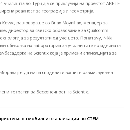
 14 училишта во Турција се приклучија на проектот ARETE
ирена реалност за географија и геометрија.
 Kovac, разговараше со Brian Moynihan, менаџер за
vine, директор за светско образование за Qualcomm
хнологија за резултати од учењето. Понатаму, Nikki
ави обиколка на лаборатории за училниците во иднината
амбасадорка на Scientix која ја примени апликацијата за
заборавајте да ни ги споделите вашите размислувања
ни тетратки за бесконечност на Scientix.
користење на мобилните апликации во СТЕМ