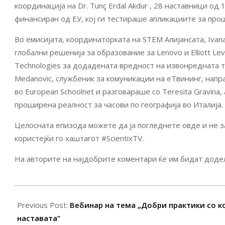
координација на Dr. Tunç Erdal Akdur , 28 наставници од
финансиран од ЕУ, кој ги тестираше апликациите за прош
Во емисијата, координаторката на STEM Алијансата, Ivana
глобални решенија за образование за Lenovo и Elliott Le
Technologies за додадената вредност на извонредната те
Medanovic, службеник за комуникации на еТвининг, напр
во European Schoolnet и разговараше со Teresita Gravina, 
проширена реалност за часови по географија во Италија.
Целосната епизода можете да ја погледнете овде и не 
користејќи го хаштагот #ScientixTV.
На авторите на најдобрите коментари ќе им бидат доделе
2022-
10-
Previous Post:
Вебинар на тема „Добри практики со 
16
наставата“