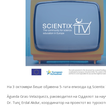
На 3 октомври беше објавена 5-тата епизода од Scientix
Àgueda Gras-Velazquezз, раководител на Одделот за нау
Dr. Tunç Erdal Akdur, координатор на проектот во турск