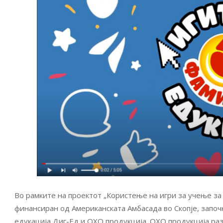
Во рамките на проектот „Користење на игри за учење з
финансиран од Американската Амбасада во Скопје, започ
едукација Диг-Ед и ОХО продукција. ОХО продукција раз