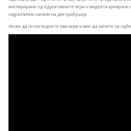
инспирирани од едукативните игри и видеата креирани 
најразлични канали на дистрибуција
Може да ги погледнете ови игри и вие да начите за сај