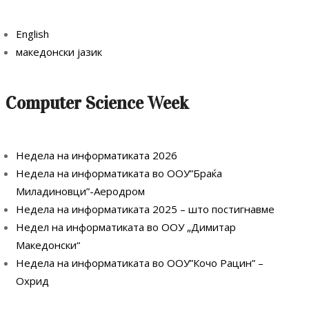
English
македонски јазик
Computer Science Week
Недела на информатиката 2026
Недела на информатиката во ООУ”Браќа
Миладиновци”-Аеродром
Недела на информатиката 2025 – што постигнавме
Недел на информатиката во ООУ „Димитар
Македонски“
Недела на информатиката во ООУ”Кочо Рацин” –
Охрид