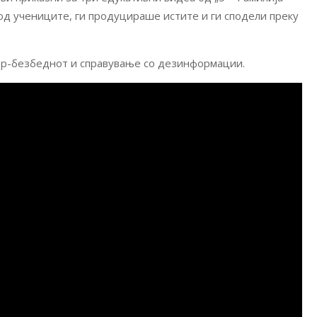
од учениците, ги продуцираше истите и ги сподели преку
бер-безбеднот и справување со дезинформации.