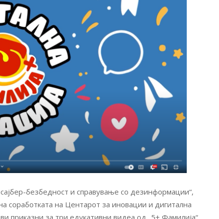
а сајбер-безбедност и справување со дезинформации“,
на соработката на Центарот за иновации и дигитална
ви приказни за три едукативни видеа од „5+ Фамилија“