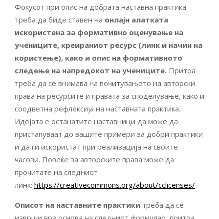
Фокусот при опис на добрата наставна практика
треба да биде ставен нa
онлајн
алатката
искористена за формативно оценување на
учениците, креираниот ресурс (линк и начин на
користење), како и опис на формативното
следење на напредокот на учениците.
Притоа
треба да се внимава на почитувањето на авторски
права на ресурсите и правата за споделување, како и
соодветна рефлексија на наставната практика.
Идејата е останатите наставници да може да
пристапуваат до вашите примери за добри практики
и да ги искористат при реализација на своите
часови. Повеќе за авторските права може да
прочитате на следниот
линк:
https://creativecommons.org/about/cclicenses/
Описот на наставните практики
треба да се
изврши врз основа на следниот формулар, притоа