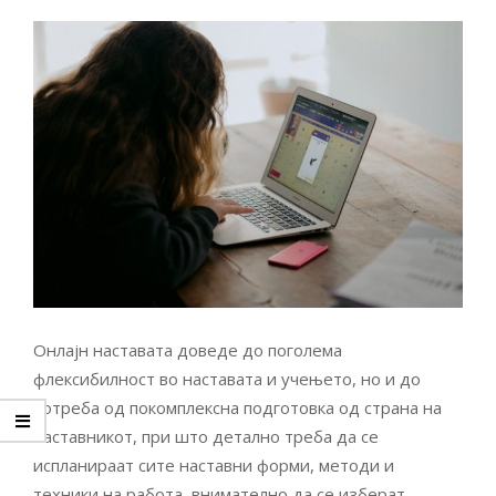
Онлајн наставата доведе до поголема
флексибилност во наставата и учењето, но и до
потреба од покомплексна подготовка од страна на
наставникот, при што детално треба да се
испланираат сите наставни форми, методи и
техники на работа, внимателно да се изберат