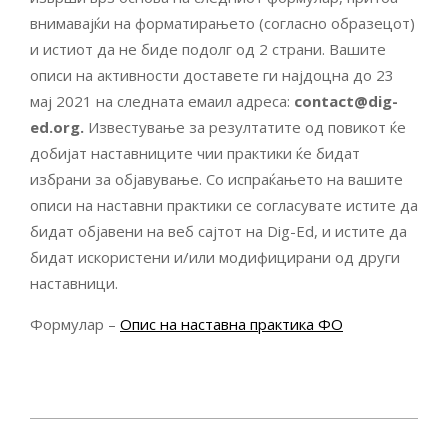
внимавајќи на форматирањето (согласно образецот)
и истиот да не биде подолг од 2 страни. Вашите
описи на активности доставете ги најдоцна до 23
мај 2021 на следната емаил адреса:
contact@dig-
ed.org.
Известување за резултатите од повикот ќе
добијат наставниците чии практики ќе бидат
избрани за објавување. Со испраќањето на вашите
описи на наставни практики се согласувате истите да
бидат објавени на веб сајтот на Dig-Ed, и истите да
бидат искористени и/или модифицирани од други
наставници.
Формулар –
Опис на наставна практика ФО
2021-