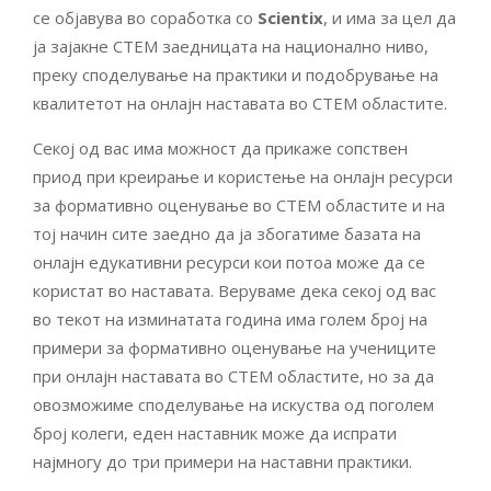
се објавува во соработка со
Scientix
, и има за цел да
ја зајакне СТЕМ заедницата на национално ниво,
преку споделување на практики и подобрување на
квалитетот на онлајн наставата во СТЕМ областите.
Секој од вас има можност да прикаже сопствен
приод при креирање и користење на онлајн ресурси
за формативно оценување во СТЕМ областите и на
тој начин сите заедно да ја збогатиме базата на
онлајн едукативни ресурси кои потоа може да се
користат во наставата. Веруваме дека секој од вас
во текот на изминатата година има голем број на
примери за формативно оценување на учениците
при онлајн наставата во СТЕМ областите, но за да
овозможиме споделување на искуства од поголем
број колеги, еден наставник може да испрати
најмногу до три примери на наставни практики.