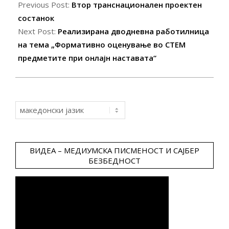
05-
Previous Post:
Втор транснационален проектен
13
состанок
Next Post:
Реализирана дводневна работилница
на тема „Формативно оценување во СТЕМ
предметите при онлајн наставата“
Choose
a
language
ВИДЕА – МЕДИУМСКА ПИСМЕНОСТ И САЈБЕР
БЕЗБЕДНОСТ