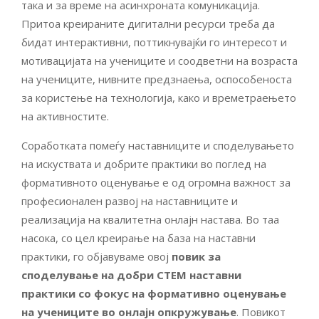
така и за време на асинхроната комуникација.
Притоа креираните дигитални ресурси треба да
бидат интерaктивни, поттикнувајќи го интересот и
мотивацијата на учениците и соодветни на возраста
на учениците, нивните предзнаења, оспособеноста
за користење на технологија, како и времетраењето
на активностите.
Соработката помеѓу наставниците и споделувањето
на искуствата и добрите практики во поглед на
формативното оценување е од огромна важност за
професионален развој на наставниците и
реализација на квалитетна онлајн настава. Во таа
насока, со цел креирање на база на наставни
практики, го објавуваме овој
повик за
споделување на добри СТЕМ наставни
практики со фокус на формативно оценување
на учениците во онлајн опкружување
. Повикот