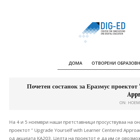
Skip
to
content
ДОМА
ОТВОРЕНИ ОБРАЗОВН
Почетен состанок за Еразмус проектот ”
Appr
ON:
НОЕМВ
На 4 и 5 ноември наши претставници просуствуваа на онл
проектот ” Upgrade Yourself with Learner Centered Approa
од акцијата КА203. Целта на проектот е да им се овозм