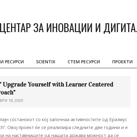
ЦЕНТАР ЗА ИНОВАЦИИ И ДИГИТ
И РЕСУРСИ
SCIENTIX
СТЕМ РЕСУРСИ
ПРОЕКТИ
Primary
Navigation
Menu
 Upgrade Yourself with Learner Centered
oach”
РИ 18, 2020
ајн состанокот со кој започнаа активностите од Еразмус
ch”. Овој проект ќе се реализира следните две години и е
ожи на наставниците од нашата држава можност да се