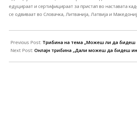
едуцираат и сертифицираат за пристап во наставата кад
се одвиваат во Словачка, Литванија, Латвија и Македониј
2020-
11-
Previous Post:
Трибина на тема „Можеш ли да бидеш
18
Next Post:
Онлајн трибина „Дали можеш да бидеш и