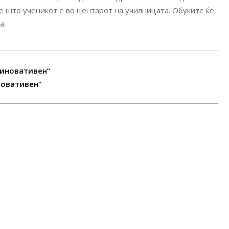
е што ученикот е во центарот на училницата. Обуките ќе
а.
 иновативен“
новативен“