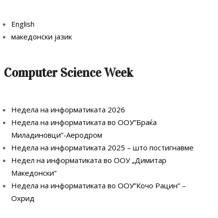
English
македонски јазик
Computer Science Week
Недела на информатиката 2026
Недела на информатиката во ООУ”Браќа
Миладиновци”-Аеродром
Недела на информатиката 2025 – што постигнавме
Недел на информатиката во ООУ „Димитар
Македонски“
Недела на информатиката во ООУ”Кочо Рацин” –
Охрид