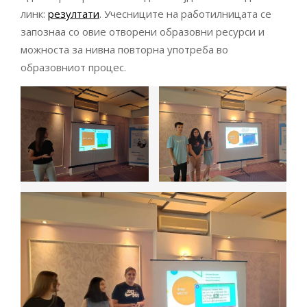
линк:
резултати
. Учесниците на работилницата се
запознаа со овие отворени образовни ресурси и
можноста за нивна повторна употреба во
образовниот процес.