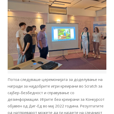
Потоа следуваше церемонијата за доделување на
награди за најдобрите игри креирани во Scratch за
сајбер-безбедност и справување со
дезинформации. Игрите беа креирани за Конкурсот
објавен од Диг-Ед во мај 2022 година. Резултатите
од натпреварот можете да ги најдете на следниот