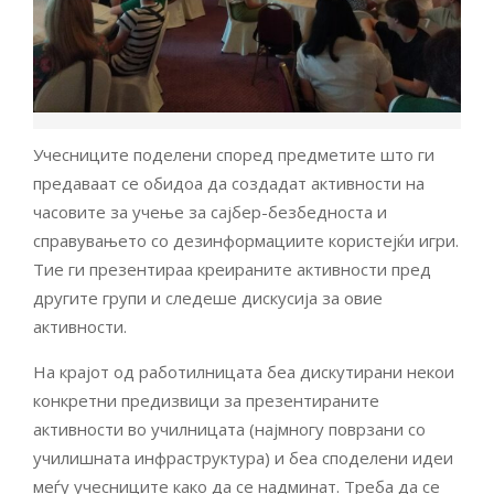
Учесниците поделени според предметите што ги
предаваат се обидоа да создадат активности на
часовите за учење за сајбер-безбедноста и
справувањето со дезинформациите користејќи игри.
Тие ги презентираа креираните активности пред
другите групи и следеше дискусија за овие
активности.
На крајот од работилницата беа дискутирани некои
конкретни предизвици за презентираните
активности во училницата (најмногу поврзани со
училишната инфраструктура) и беа споделени идеи
меѓу учесниците како да се надминат. Треба да се