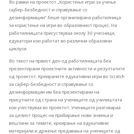
Во рамки на проектот „Користење игри за учење
сајбер-безбедност и справување со
дезинформации“ беше организирана работилница
за користење на игри во образовниот процес. На
работилницата присуствуваа околу 30 учесници,
едукатори кои работат во различни образовни
циклуси.
Во текот на првиот ден од работилницата беа
презентирани проектните активности и резултатите
од проектот. Креираните едукативни игри во Scratch
за сајбер-безбедност и справување со
дезинформации им беа презентирани на
присутните од страна на учениците од училиштата
кои учествуваа во проектот. Учениците разговараа
за целиот процес на прибирање нови знаења и
вештини за темите, креирање на едукативни
материјали и држење предавања на учениците од