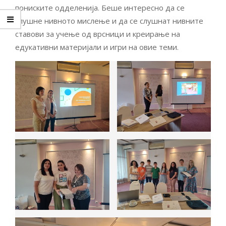
пониските одделенија. Беше интересно да се
слушне нивното мислење и да се слушнат нивните
ставови за учење од врсници и креирање на
едукативни материјали и игри на овие теми.