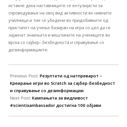
истакне дека наставниците се ентузијасти за
спроведување на овој вид активности во нивните
училници и тие се убедени во придобивките од
пристапот на учење базиран на игра со цел да се
зајакнат знаењата и вештините на учениците во
врска со сајбер- безбедноста и справување со
дезинформациите.
2022-
06-
Previous Post:
Резултати од натпреварот –
20
Креирање игри во Scratch за сајбер-безбедност
и справување со дезинформации
Next Post:
Кампањата за видливост
#scientixambassador достигна 100 објави