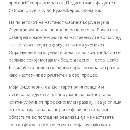
approach” координиран од Педагошкиот факултет,
Catholic University во Ружомберок. Словачка.
На почетокот на настанот Gabriela Lojová и Jana
Chynoradská дадоа вовед во основите на Рамката за
развој на компетенциите на наставниците во поглед
на наставата која во фокусот го има ученикот.
Објаснување за клучните области во кои треба да се
развива секој наставник беше дадено. Потоа, Lenka
Krasuľová го опиша нејзиниот професионален развој
како наставник во рамките на овој процес.
Маја Виденовиќ, од Центарот за иновации и
дигитална едукација, зборуваше за важноста на
континуираниот професионален развој. Таа ја опиша
интеграцијата на развојните фази во секоја од
областите во поглед на реализација на наставата
која во фокус го има ученикот, објаснувајќи како