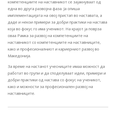
компетенциите на наставникот се зајакнуваат од
една во друга развојна фаза. Ја опиша
имплементацијата на овој пристап во наставата, а
даде и некои примери за добри практики на настава
која во фокус го има ученикот. На крајот ја поврза
оваа Рамка за развој на компетенциите на
наставникот со компетенциите на наставниците,
како и професионалниот и кариерниот развој во
Македонија.
За време на настанот учесниците имаа можност да
работат во групи и да споделуваат идеи, примери и
добри практики од настава со фокус на ученикот,
како и можности за професионален развој на
наставниците.
2022-