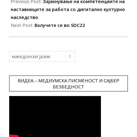
01-
Previous Post:
Зајакнување на компетенциите на
21
наставниците за работа со дигитално културно
наследство
Next Post:
Вклучете се во SDC22
Choose
a
language
ВИДЕА – МЕДИУМСКА ПИСМЕНОСТ И САЈБЕР
БЕЗБЕДНОСТ