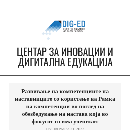
Skip
to
content
ЦЕНТАР ЗА ИНОВАЦИИ И
ДИГИТАЛНА ЕДУКАЦИЈА
Primary
Navigation
Развивање на компетенциите на
Menu
наставниците со користење на Рамка
на компетенции во поглед на
обезбедување на настава која во
фокусот го има ученикот
ON:
ЈАНУАРИ 21, 2022