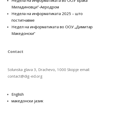
Недела на информатиката во ООУ”Браќа
Миладиновци”-Аеродром
Недела на информатиката 2025 – што
постигнавме
Недел на информатиката во ООУ „Димитар
Македонски“
Contact
Solunska glava 3, Drachevo, 1000 Skopje email:
contact@dig-ed.org
English
македонски јазик