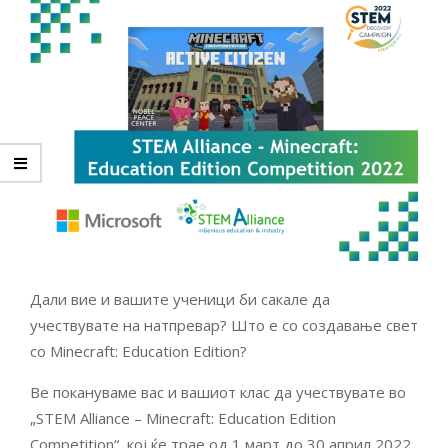
Дали вие и вашите ученици би сакале да
учествувате на натпревар? Што е со создавање свет
со Minecraft: Education Edition?
Ве покануваме вас и вашиот клас да учествувате во
„STEM Alliance – Minecraft: Education Edition
Competition“, кој ќе трае од 1 март до 30 април 2022