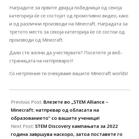
Наградите за првите двајца победници од секоја
категорија ќе се состојат од промотивно видео, како
и од различни производи на Minecraft. Наградата за
третото место за секоја категорија ќе се состои од
производи од Minecraft.
Дали сте желни да учествувате? Посетете ја веб-
страницата на натпреварот!
Со нетрпение ги очекуваме вашите Minecraft worlds!
2022-
04-
Previous Post:
Влезете во „STEM Alliance –
10
Minecraft: натпревар од обласата на
образованието“ со вашите ученици!
Next Post:
STEM Discovery кампањата за 2022
година завршува наскоро, затоа поставете го