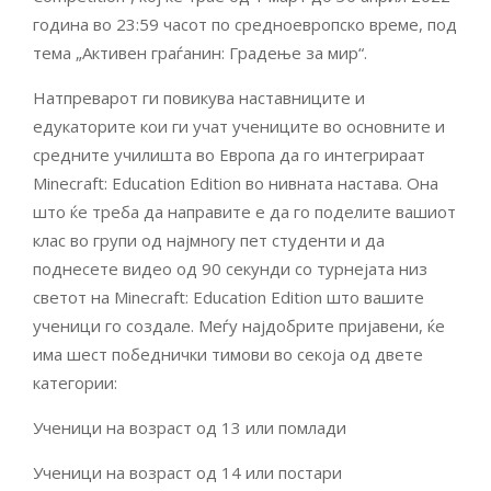
година во 23:59 часот по средноевропско време, под
тема „Активен граѓанин: Градење за мир“.
Натпреварот ги повикува наставниците и
едукаторите кои ги учат учениците во основните и
средните училишта во Европа да го интегрираат
Minecraft: Education Edition во нивната настава. Она
што ќе треба да направите е да го поделите вашиот
клас во групи од најмногу пет студенти и да
поднесете видео од 90 секунди со турнејата низ
светот на Minecraft: Education Edition што вашите
ученици го создале. Меѓу најдобрите пријавени, ќе
има шест победнички тимови во секоја од двете
категории:
Ученици на возраст од 13 или помлади
Ученици на возраст од 14 или постари