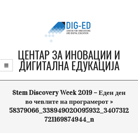
Skip
to
content
ЦЕНТАР ЗА ИНОВАЦИИ И
ДИГИТАЛНА ЕДУКАЦИЈА
Primary
Stem Discovery Week 2019 – Еден ден
Navigation
Menu
во чевлите на програмерот »
58379066_338949020095932_3407312
721169874944_n