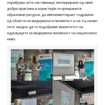
охрабрува сите наставници, инспирирани од овие
добри практики и користејќи ги креираните
образовни ресурси, да имплементираат содржини
од областа на медиумската писменост и на тој начин
сите заедно да го подобриме квалитетот на
едукацијата за медиумска писменост на национално
ниво.