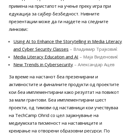
примена на пристапот на учење преку игра при
едукација за сајбер безбедност. Нивните
презентации може да ги најдете на следните
линкови::
Using AI to Enhance the Storytelling in Media Literacy
and Cyber Security Classes
– Владимир Трајковиќ
Media Literacy Education and AI
– Маја Виденовиќ
New Trends in Cybersecurity
– Александар Ацев
За време на настанот беа презенирани и
активностите и финалните продукти од проектите
кои беа имплементирани како резултат на повикот
за мали грантови. Беа имплементирани шест
проекти, од тимови од наставници кои учествуваа
на TechCamp Ohrid со цел зајакнување на
медиумската писменост на наставниците и
креирање на отворени образовни ресурси. По