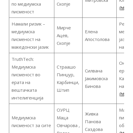
Митровска
Клуб 
по медиумска
Скопје
(
https
писменост
Намали ризик –
Речник
Мирче
медиумска
Елена
медиу
Ацев,
писменост на
Апостолова
јазик 
Скопје
македонски јазик
на ови
TruthTech:
Онлајн
Медиумска
Страашо
Силвана
ерата 
писменост во
Пинџур,
Јакимовска
Катало
ерата на
Карбинци,
Бинова
на зна
вештачката
Штип
(
https
интелигенција
ОУРЦ
Матери
Живка
Медиумска
Маца
писме
Панова
писменост за сите
Овчарова ,
образ
Саздова