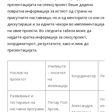
презентацијата на сеекој проект беше дадена
повратна информација за истиот од страна на
присутните наставници, но и од менторите со кои се
дискутираше и за идните чекори во имплементација
на овие проекти. Во следната табела може да
најдете кратка информција за секој проект,
координаторот, резултатите, како и линк до
презентацијата.
Училиште
Наслов на
– носител
Координатор
Резул
проектот
на
апликација
Развивање и
Наста
тестирање на
Петар Поп
Александра
изборе
наставна програма
Арсов,