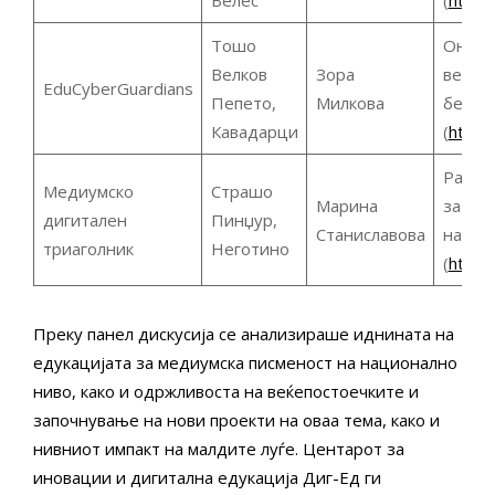
Велес
(
https
Тошо
Онлајн
Велков
Зора
вешти
EduCyberGuardians
Пепето,
Милкова
безбе
Кавадарци
(
https
Работ
Медиумско
Страшо
Марина
за ме
дигитален
Пинџур,
Станиславова
на стр
триаголник
Неготино
(
https
Преку панел дискусија се анализираше иднината на
едукацијата за медиумска писменост на национално
ниво, како и одржливоста на веќепостоечките и
започнување на нови проекти на оваа тема, како и
нивниот импакт на малдите луѓе. Центарот за
иновации и дигитална едукација Диг-Ед ги