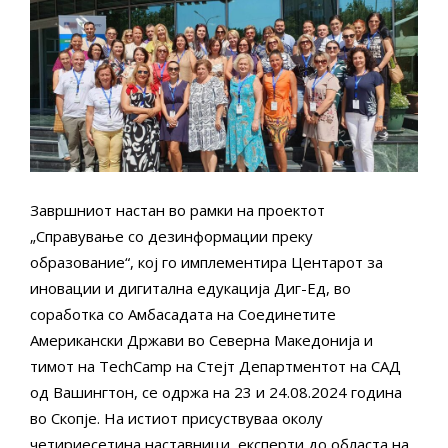
Завршниот настан во рамки на проектот
„Справување со дезинформации преку
образование“, кој го имплементира Центарот за
иновации и дигитална едукација Диг-Ед, во
соработка со Амбасадата на Соединетите
Американски Држави во Северна Македонија и
тимот на TechCamp на Стејт Департментот на САД
од Вашингтон, се одржа на 23 и 24.08.2024 година
во Скопје. На истиот присуствуваа околу
четириесетина наставници, експерти до областа на