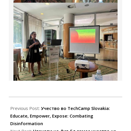
2024-
09-
Previous Post:
Учество во TechCamp Slovakia:
09
Educate, Empower, Expose: Combating
Disinformation