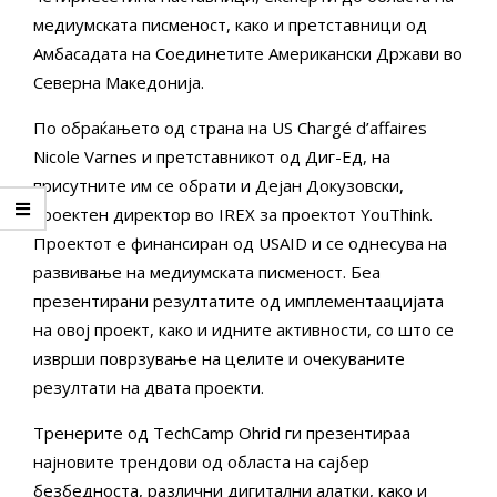
медиумската писменост, како и претставници од
Амбасадата на Соединетите Американски Држави во
Северна Македонија.
По обраќањето од страна на US Chargé d’affaires
Nicole Varnes и претставникот од Диг-Ед, на
присутните им се обрати и Дејан Докузовски,
проектен директор во IREX за проектот YouThink.
Проектот е финансиран од USAID и се однесува на
развивање на медиумската писменост. Беа
презентирани резултатите од имплементаацијата
на овој проект, како и идните активности, со што се
изврши поврзување на целите и очекуваните
резултати на двата проекти.
Тренерите од TechCamp Ohrid ги презентираа
најновите трендови од областа на сајбер
безбедноста, различни дигитални алатки, како и