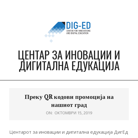
Skip
to
content
ЦЕНТАР ЗА ИНОВАЦИИ И
ДИГИТАЛНА ЕДУКАЦИЈА
Primary
Navigation
Преку QR кодови промоција на
Menu
нашиот град
ON:
ОКТОМВРИ 15, 2019
Центарот за иновации и дигитална едукација ДигЕд