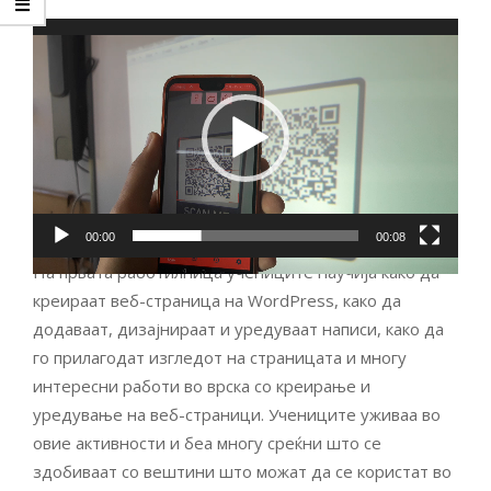
Видео
плејер
00:00
00:08
На првата работилница учениците научија како да
креираат веб-страница на WordPress, како да
додаваат, дизајнираат и уредуваат написи, како да
го прилагодат изгледот на страницата и многу
интересни работи во врска со креирање и
уредување на веб-страници. Учениците уживаа во
овие активности и беа многу среќни што се
здобиваат со вештини што можат да се користат во