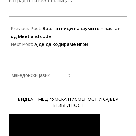
во градот на веб-страницата.
2019-
10-
Previous Post:
Заштитници на шумите – настан
15
од Meet and code
Next Post:
Ајде да кодираме игри
Choose
a
language
ВИДЕА – МЕДИУМСКА ПИСМЕНОСТ И САЈБЕР
БЕЗБЕДНОСТ