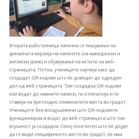
Втората работилница започна со пишување на
финалната верзија на написите (на македонски и
англиски јазик) и објавување на истите на веб-
страницата.
Потоа, учениците научија како да
создадат QR кодови што ќе доведат до одреден
дел од веб-страницата.
Тие создадоа QR кодови
кои водат до нивните написи, ги отпечатија и ги
ставија на претходно споменатите места во градот.
Учениците беа воодушевени што QR-кодовите
функционираа и водат до веб-страницата што тие
всушност ја создадоа.
Секој посетител што ќе дојде
да го види специфичното место во градот, ќе има