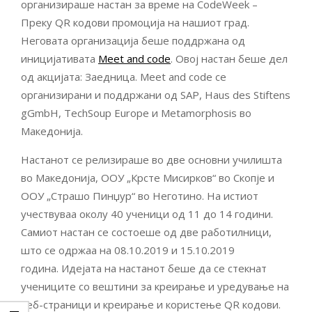
организираше настан за време на CodeWeek –
Преку QR кодови промоција на нашиот град.
Неговата организација беше поддржана од
иницијативата
Meet and code
. Овој настан беше дел
од акцијата: Заедница. Meet and code се
организирани и поддржани од SAP, Haus des Stiftens
gGmbH, TechSoup Europe и Metamorphosis во
Македонија.
Настанот се релизираше во две основни училишта
во Македонија, ООУ „Крсте Мисирков“ во Скопје и
ООУ „Страшо Пинџур“ во Неготино. На истиот
учествуваа околу 40 ученици од 11 до 14 години.
Самиот настан се состоеше од две работилници,
што се одржаа на 08.10.2019 и 15.10.2019
година. Идејата на настанот беше да се стекнат
учениците со вештини за креирање и уредување на
веб-страници и креирање и користење QR кодови.