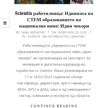
Scientix работилница: Иднината на
СТЕМ образованието на
национално ниво: Идни чекори
2023-
BY:
MAJA VIDENOVIC
ON:
ФЕВРУАРИ 25, 2023
IN:
SCIENTIX - MK АКТИВНОСТИ
,
САЈАНТИКС
02-
25
Работилницата „Иднината на СТЕМ
образованието на национално ниво: идни
чекори“, во организација на Центарот за
иновации и дигитална едукација во
соработка со Scientix, беше реализирана на
17 и 18.02.2023 година во Скопје.
Наставници, директори, претставници од
МОН, БРО и ДИЦ, како и од невладиниот
сектор, компании и експерти од областа
CONTINUE READING