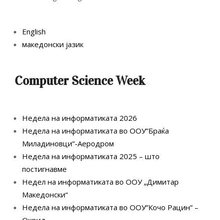
English
македонски јазик
Computer Science Week
Недела на информатиката 2026
Недела на информатиката во ООУ”Браќа
Миладиновци”-Аеродром
Недела на информатиката 2025 – што
постигнавме
Недел на информатиката во ООУ „Димитар
Македонски“
Недела на информатиката во ООУ”Кочо Рацин” –
Охрид