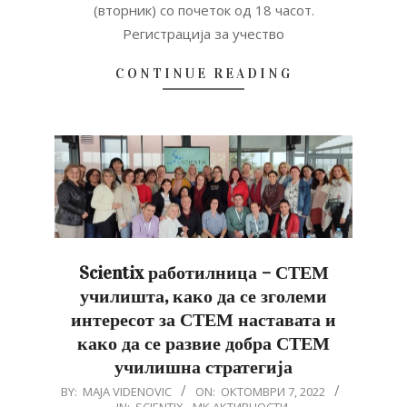
(вторник) со почеток од 18 часот.
Регистрација за учество
CONTINUE READING
Scientix работилница – СТЕМ
училишта, како да се зголеми
интересот за СТЕМ наставата и
како да се развие добра СТЕМ
училишна стратегија
2022-
BY:
MAJA VIDENOVIC
ON:
ОКТОМВРИ 7, 2022