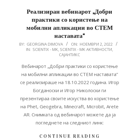
Реализиран вебинарот „Добри
практики со користење на
мобилни апликации во СТЕМ
наставата“
2022-
BY:
GEORGINA DIMOVA
ON:
НОЕМВРИ 2, 2022
IN:
SCIENTIX - MK
,
SCIENTIX - MK АКТИВНОСТИ
,
11-
САЈАНТИКС
02
Вебинарот „Добри практики со користење
на мобилни апликации во СТЕМ наставата“
се реализираше на 18.10.2022 година. Игор
Богданоски и Игор Николоски ги
презентираа своите искуства во користење
на Phet, Geogebra, Minecraft, Microbit, Arete
AR. Снимката од вебинарот можете да ја
погледнете на следниот линк:
CONTINUE READING