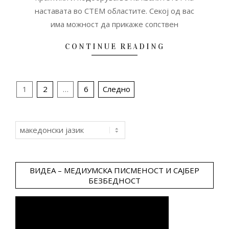
наставата во СТЕМ областите. Секој од вас
има можност да прикаже сопствен
CONTINUE READING
Posts
1
2
…
6
Следно
pagination
Choose
a
language
ВИДЕА – МЕДИУМСКА ПИСМЕНОСТ И САЈБЕР
БЕЗБЕДНОСТ