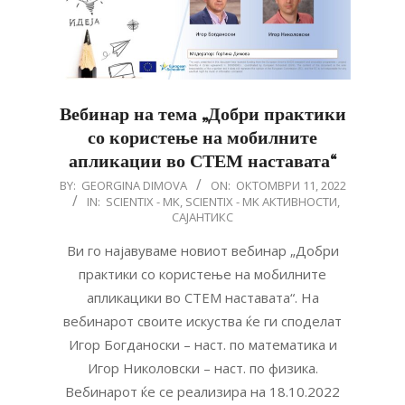
Вебинар на тема „Добри практики
со користење на мобилните
апликации во СТЕМ наставата“
2022-
BY:
GEORGINA DIMOVA
ON:
ОКТОМВРИ 11, 2022
IN:
SCIENTIX - MK
,
SCIENTIX - MK АКТИВНОСТИ
,
10-
САЈАНТИКС
11
Ви го најавуваме новиот вебинар „Добри
практики со користење на мобилните
апликацики во СТЕМ наставата“. На
вебинарот своите искуства ќе ги споделат
Игор Богданоски – наст. по математика и
Игор Николовски – наст. по физика.
Вебинарот ќе се реализира на 18.10.2022