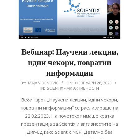
Вебинар: Научени лекции,
идни чекори, повратни
информации
2023-
BY:
MAJA VIDENOVIC
ON:
ФЕВРУАРИ 26, 2023
IN:
SCIENTIX - MK АКТИВНОСТИ
02-
26
Вебинарот „Научени лекции, идни чекори,
повратни информации“ се раелизираше на
22.02.2023. На почетокот имаше кратка
презентација за Scientix и активностите на
Диг-Ед како Scientix NCP. Детално беа