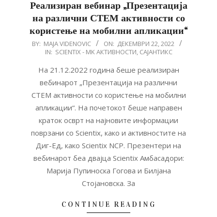
Реализиран вебинар „Презентација
на различни СТЕМ активности со
користење на мобилни апликации“
2022-
BY:
MAJA VIDENOVIC
ON:
ДЕКЕМВРИ 22, 2022
IN:
SCIENTIX - MK АКТИВНОСТИ
,
САЈАНТИКС
12-
22
На 21.12.2022 година беше реализиран
вебинарот „Презентација на различни
СТЕМ активности со користење на мобилни
апликации“. На почетокот беше направен
краток осврт на најновите информации
поврзани со Scientix, како и активностите на
Диг-Ед, како Scientix NCP. Презентери на
вебинарот беа двајца Scientix Амбасадори:
Марија Пупиноска Гогова и Билјана
Стојановска. За
CONTINUE READING