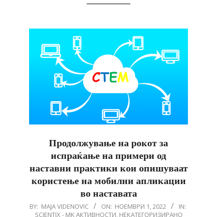
Продолжување на рокот за
испраќање на примери од
наставни практики кои опишуваат
користење на мобилни апликации
во наставата
2022-
BY:
MAJA VIDENOVIC
ON:
НОЕМВРИ 1, 2022
IN:
SCIENTIX - MK АКТИВНОСТИ
,
НЕКАТЕГОРИЗИРАНО