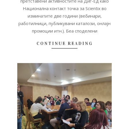
претставени активностите на Диг-Ед како
Национална контакт точка за Scientix во
изминатите две години (вебинари,
работилници, публикувани каталози, онлајн
промоции итн.). Беа споделени
CONTINUE READING