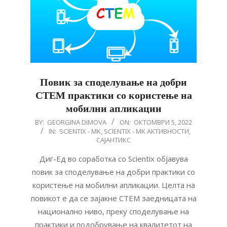
Повик за споделување на добри
СТЕМ практики со користење на
мобилни апликации
2022-
BY:
GEORGINA DIMOVA
ON:
ОКТОМВРИ 5, 2022
IN:
SCIENTIX - MK
,
SCIENTIX - MK АКТИВНОСТИ
,
10-
САЈАНТИКС
05
Диг-Ед во соработка со Scientix објавува
повик за споделување на добри практики со
користење на мобилни апликации. Целта на
повикот е да се зајакне СТЕМ заедницата на
национално ниво, преку споделување на
практики и подобрување на квалитетот на