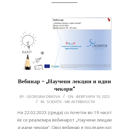
Вебинар – „Научени лекции и идни
чекори“
2023-
BY:
GEORGINA DIMOVA
ON:
ФЕВРУАРИ 19, 2023
IN:
SCIENTIX - MK АКТИВНОСТИ
02-
19
На 22.02.2023 (среда) со почеток во 19 часот
ќе сe реализира вебинарот „Научени лекции
и идни чекори“. Овој вебинар е последен кој