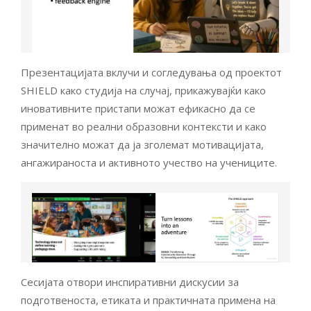
Презентацијата вклучи и согледувања од проектот
SHIELD како студија на случај, прикажувајќи како
иновативните пристапи можат ефикасно да се
применат во реални образовни контексти и како
значително можат да ја зголемат мотивацијата,
ангажираноста и активното учество на учениците.
Сесијата отвори инспиративни дискусии за
подготвеноста, етиката и практичната примена на