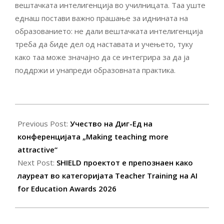
вештачката интелигенција во училницата. Таа уште
еднаш постави важно прашање за иднината на
образованието: не дали вештачката интелигенција
треба да биде дел од наставата и учењето, туку
како таа може значајно да се интегрира за да ја
поддржи и унапреди образовната практика.
2026-
04-
Previous Post:
Учество на Диг-Ед на
25
конференцијата „Making teaching more
attractive“
Next Post:
SHIELD проектот е препознаен како
лауреат во категоријата Teacher Training на AI
for Education Awards 2026