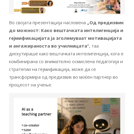
Во својата презентација насловена
„Од предизвик
до можност: Како вештачката интелигенција и
гејмификацијата ја зголемуваат мотивацијата
и ангажираноста во училницата“
, таа
дискутираше како вештачката интелигенција, кога е
комбинирана со внимателно осмислена педагогија и
стратегии на гејмификација, може да се
трансформира од предизвик во моќен партнер во
процесот на учење.