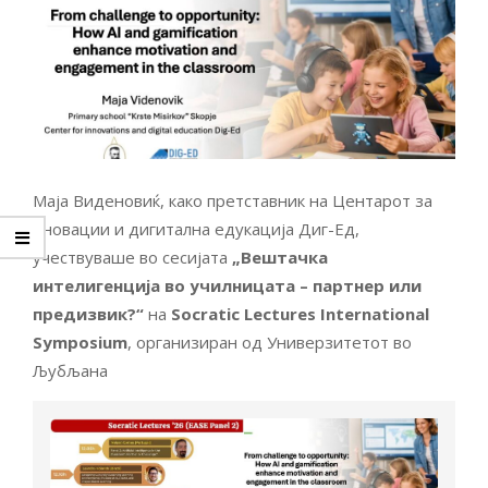
Маја Виденовиќ, како претставник на Центарот за
иновации и дигитална едукација Диг-Ед,
учествуваше во сесијата
„Вештачка
интелигенција во училницата – партнер или
предизвик?“
на
Socratic Lectures International
Symposium
, организиран од Универзитетот во
Љубљана