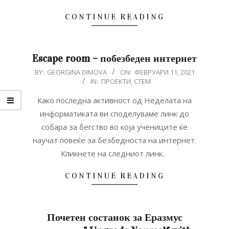
CONTINUE READING
Escape room – побезбеден интернет
2021-
BY:
GEORGINA DIMOVA
ON:
ФЕВРУАРИ 11, 2021
IN:
ПРОЕКТИ
,
СТЕМ
02-
11
Како последна активност од Неделата на
информатиката ви споделуваме линк до
собара за бегство во која учениците ќе
научат повеќе за безбедноста на интернет.
Кликнете на следниот линк.
CONTINUE READING
Почетен состанок за Еразмус