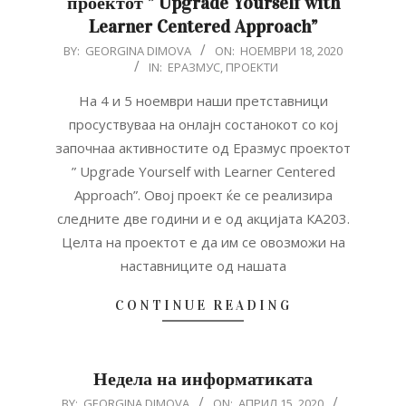
проектот ” Upgrade Yourself with
Learner Centered Approach”
2020-
BY:
GEORGINA DIMOVA
ON:
НОЕМВРИ 18, 2020
IN:
ЕРАЗМУС
,
ПРОЕКТИ
11-
18
На 4 и 5 ноември наши претставници
просуствуваа на онлајн состанокот со кој
започнаа активностите од Еразмус проектот
” Upgrade Yourself with Learner Centered
Approach”. Овој проект ќе се реализира
следните две години и е од акцијата КА203.
Целта на проектот е да им се овозможи на
наставниците од нашата
CONTINUE READING
Недела на информатиката
2020-
BY:
GEORGINA DIMOVA
ON:
АПРИЛ 15, 2020