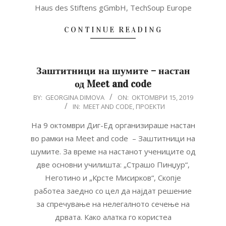
Haus des Stiftens gGmbH, TechSoup Europe
CONTINUE READING
Заштитници на шумите – настан
од Meet and code
2019-
BY:
GEORGINA DIMOVA
ON:
ОКТОМВРИ 15, 2019
IN:
MEET AND CODE
,
ПРОЕКТИ
10-
15
На 9 октомври Диг-Ед организираше настан
во рамки на Meet and code – Заштитници на
шумите. За време на настанот учениците од
две основни училишта: „Страшо Пинџур“,
Неготино и „Крсте Мисирков“, Скопје
работеа заедно со цел да најдат решение
за спречување на нелегалното сечење на
дрвата. Како алатка го користеа