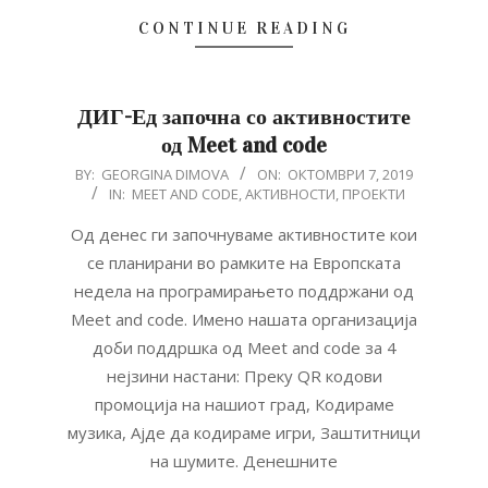
CONTINUE READING
ДИГ-Ед започна со активностите
од Meet and code
2019-
BY:
GEORGINA DIMOVA
ON:
ОКТОМВРИ 7, 2019
IN:
MEET AND CODE
,
АКТИВНОСТИ
,
ПРОЕКТИ
10-
07
Од денес ги започнуваме активностите кои
се планирани во рамките на Европската
недела на програмирањето поддржани од
Meet and code. Имено нашата организација
доби поддршка од Meet and code за 4
нејзини настани: Преку QR кодови
промоција на нашиот град, Кодираме
музика, Ајде да кодираме игри, Заштитници
на шумите. Денешните