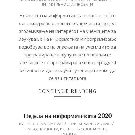
IN:
АКТИВНОСТИ
,
ПРОЕКТИ
04-
15
Неделата на информатиката е настан кој се
организира во основните училчишта со цел:
зголемување на интересот на учениците за
изучување на информатика и програмирање
подобрување на знаењата на учениците од
програмирање вклучување на помалите
учениците во програмирање и во unplugged
активности да се научат учениците како да
се заштитат кога
CONTINUE READING
Недела на информатиката 2020
2020-
BY:
GEORGINA DIMOVA
ON:
ЈАНУАРИ 22, 2020
IN:
АКТИВНОСТИ
,
ИКТ ВО ОБРАЗОВАНИЕТО
,
01-
ПРОЕКТИ