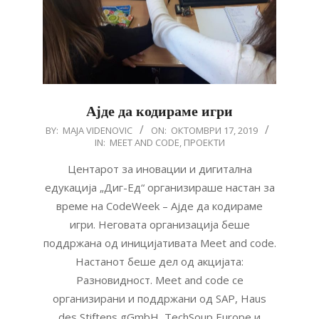
Ајде да кодираме игри
2019-
BY:
MAJA VIDENOVIC
ON:
ОКТОМВРИ 17, 2019
IN:
MEET AND CODE
,
ПРОЕКТИ
10-
17
Центарот за иновации и дигитална
едукација „Диг-Ед“ организираше настан за
време на CodeWeek – Ајде да кодираме
игри. Неговата организација беше
поддржана од иницијативата Meet and code.
Настанот беше дел од акцијата:
Разновидност. Meet and code се
организирани и поддржани од SAP, Haus
des Stiftens gGmbH, TechSoup Europe и