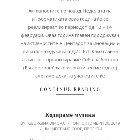
22
Активностите по повод Неделата на
информатиката оваа година ќе се
реализираат во периодот од 10 – 14
февруари. Оваа година главен поддржувач
на активностите е Центарот за иновации и
дигитална едукација ДИГ-ЕД. Како главна
активност организиравме Соба за бегство
(Escape room) како иноватитен метод кој
сметаме дека на учениците ќе
CONTINUE READING
Кодираме музика
2019-
BY:
GEORGINA DIMOVA
ON:
ОКТОМВРИ 20, 2019
IN:
MEET AND CODE
,
ПРОЕКТИ
10-
20