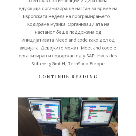
Центарот за иновации и дигитална
едукација организираше настан за време на
Европската недела на програмирањето –
Кодираме музика. Организацијата на
настанот беше поддржана од
иницијативата Meed and code како дел од
акцијата: Девојките можат. Meet and code е
организиран и поддржан од y SAP, Haus des
Stiftens gGmbH, TechSoup Europe
CONTINUE READING