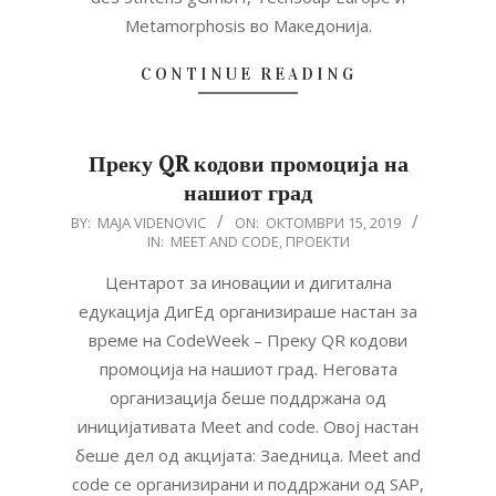
Metamorphosis во Македонија.
CONTINUE READING
Преку QR кодови промоција на
нашиот град
2019-
BY:
MAJA VIDENOVIC
ON:
ОКТОМВРИ 15, 2019
IN:
MEET AND CODE
,
ПРОЕКТИ
10-
15
Центарот за иновации и дигитална
едукација ДигЕд организираше настан за
време на CodeWeek – Преку QR кодови
промоција на нашиот град. Неговата
организација беше поддржана од
иницијативата Meet and code. Овој настан
беше дел од акцијата: Заедница. Meet and
code се организирани и поддржани од SAP,