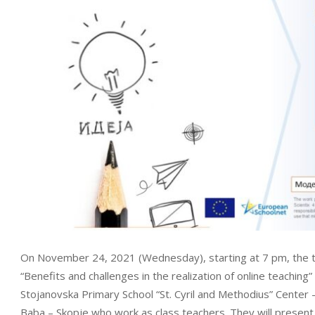
On November 24, 2021 (Wednesday), starting at 7 pm, the th
“Benefits and challenges in the realization of online teaching” 
Stojanovska Primary School “St. Cyril and Methodius” Center –
Baba – Skopje who work as class teachers. They will present 