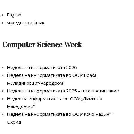
English
македонски јазик
Computer Science Week
Недела на информатиката 2026
Недела на информатиката во ООУ”Браќа
Миладиновци”-Аеродром
Недела на информатиката 2025 – што постигнавме
Недел на информатиката во ООУ „Димитар
Македонски“
Недела на информатиката во ООУ”Кочо Рацин” –
Охрид