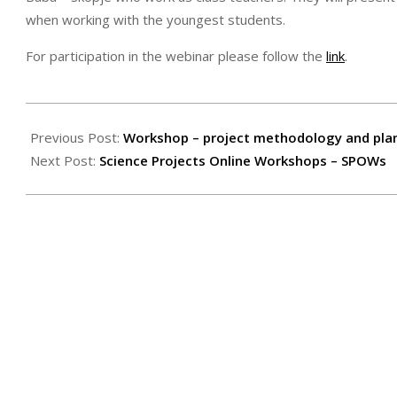
when working with the youngest students.
For participation in the webinar please follow the
link
.
2021-
11-
Previous Post:
Workshop – project methodology and pla
19
Next Post:
Science Projects Online Workshops – SPOWs