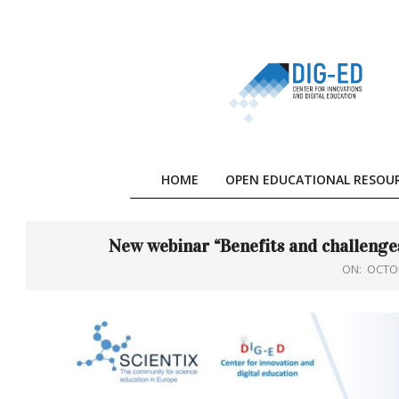
Skip
to
content
HOME
OPEN EDUCATIONAL RESOU
New webinar “Benefits and challenges 
ON:
OCTOB