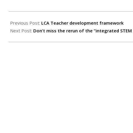
2021-
10-
Previous Post:
LCA Teacher development framework
15
Next Post:
Don’t miss the rerun of the “integrated STE