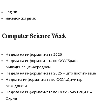
English
македонски јазик
Computer Science Week
Недела на информатиката 2026
Недела на информатиката во ООУ”Браќа
Миладиновци”-Аеродром
Недела на информатиката 2025 – што постигнавме
Недел на информатиката во ООУ „Димитар
Македонски“
Недела на информатиката во ООУ”Кочо Рацин” –
Охрид