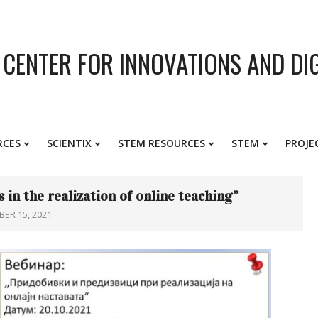
CENTER FOR INNOVATIONS AND DI
RCES
SCIENTIX
STEM RESOURCES
STEM
PROJE
Primary
Navigation
Menu
in the realization of online teaching”
ER 15, 2021